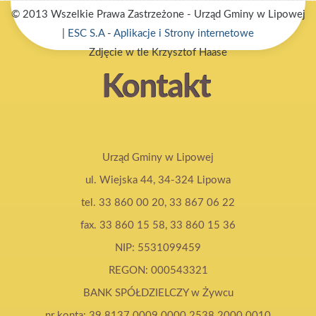
© 2013 Wszelkie Prawa Zastrzeżone - Urząd Gminy w Lipowej
|
ESC S.A
-
Aplikacje i Strony internetowe
Zdjęcie w tle Krzysztof Haase
Kontakt
Urząd Gminy w Lipowej
ul. Wiejska 44, 34-324 Lipowa
tel. 33 860 00 20, 33 867 06 22
fax. 33 860 15 58, 33 860 15 36
NIP: 5531099459
REGON: 000543321
BANK SPÓŁDZIELCZY w Żywcu
nr konta: 39 8137 0009 0000 2538 2000 0010