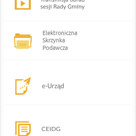
eurzad
CEIDG