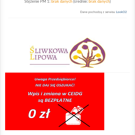
Stężenie PM 1:
brak danych
(średnie:
brak danych
)
Dane pochodzą z serwisu
LookO2
Sliwkowa Lipowa