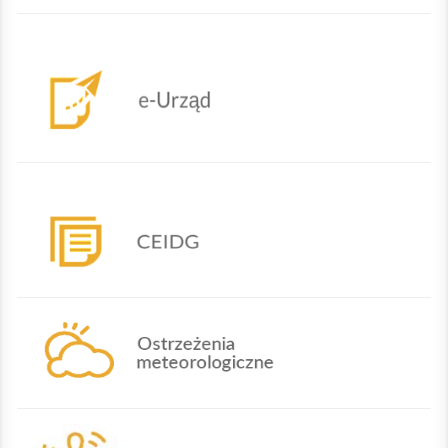
eurzad
CEIDG