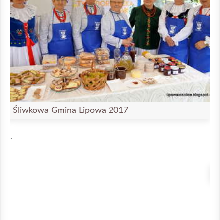
Śliwkowa Gmina Lipowa 2017
.
Ś
.