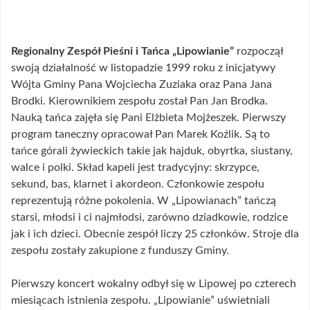
Regionalny Zespół Pieśni i Tańca „Lipowianie”
rozpoczął
swoją działalność w listopadzie 1999 roku z inicjatywy
Wójta Gminy Pana Wojciecha Zuziaka oraz Pana Jana
Brodki. Kierownikiem zespołu został Pan Jan Brodka.
Nauką tańca zajęła się Pani Elżbieta Mojżeszek. Pierwszy
program taneczny opracował Pan Marek Koźlik. Są to
tańce górali żywieckich takie jak hajduk, obyrtka, siustany,
walce i polki. Skład kapeli jest tradycyjny: skrzypce,
sekund, bas, klarnet i akordeon. Członkowie zespołu
reprezentują różne pokolenia. W „Lipowianach” tańczą
starsi, młodsi i ci najmłodsi, zarówno dziadkowie, rodzice
jak i ich dzieci. Obecnie zespół liczy 25 członków. Stroje dla
zespołu zostały zakupione z funduszy Gminy.
Pierwszy koncert wokalny odbył się w Lipowej po czterech
miesiącach istnienia zespołu. „Lipowianie” uświetniali