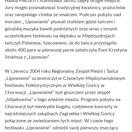
Halina Piecuch i Stanisława Jarosz zajęły drugie miejsce.
Jury mogło posmakować tradycyjnej kwaśnicy, prażuchów
oraz swojskiego chleba ze smalcem. Podczas pobytu nad
morzem „ Lipowianie” pływali statkiem gdzie tańcem i
góralską muzyka bawili podróżnych oraz wraz z innymi
uczestnikami festiwalu na deptaku w Międzyzdrojach
tańczyli Poloneza. Szacowano, że do tańca przystąpiło
około 400 para w pierwszej parze zatańczyła Pani Krystyna
Stokłosa z „Lipowian”.
W czerwcu 2004 roku Regionalny Zespół Pieśni i Tańca
„Lipowianie” uczestniczył w Czwartym Międzynarodowym
Festiwalu Folklorystycznym w Wielkiej Goricy w
Chorwacji. „Lipowianie” byli goszczeni przez zespół
„Silijakowina” z tego właśnie miasta. Program pobytu na
Chorwacji był niezwykle bogaty, codzienne koncerty w
najróżniejszych zakątkach Zagrzebia i Wielkiej Goricy
połączone ze zwiedzaniem tych miast. W czasie tego
festiwalu „Lipowianie” odnieśli swój pierwszy znaczący