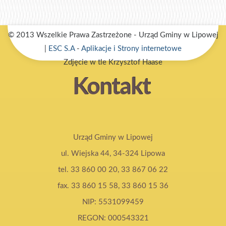
© 2013 Wszelkie Prawa Zastrzeżone - Urząd Gminy w Lipowej
|
ESC S.A
-
Aplikacje i Strony internetowe
Zdjęcie w tle Krzysztof Haase
Kontakt
Urząd Gminy w Lipowej
ul. Wiejska 44, 34-324 Lipowa
tel. 33 860 00 20, 33 867 06 22
fax. 33 860 15 58, 33 860 15 36
NIP: 5531099459
REGON: 000543321