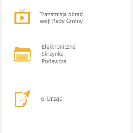
eurzad
CEIDG