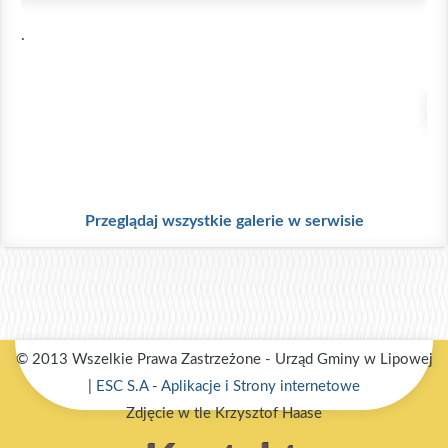
.
Ś
.
Przeglądaj wszystkie galerie w serwisie
© 2013 Wszelkie Prawa Zastrzeżone - Urząd Gminy w Lipowej
|
ESC S.A
-
Aplikacje i Strony internetowe
Zdjęcie w tle Krzysztof Haase