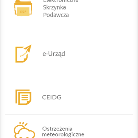
eurzad
CEIDG