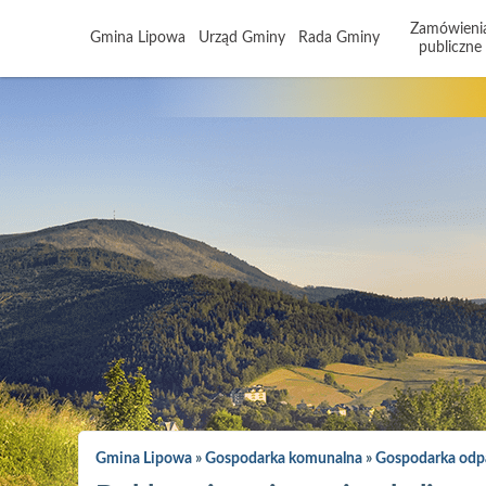
Zamówieni
Gmina Lipowa
Urząd Gminy
Rada Gminy
publiczne
Gmina Lipowa
»
Gospodarka komunalna
»
Gospodarka od