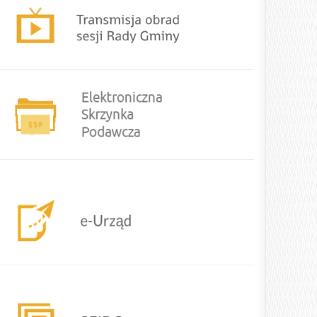
urzad
CEIDG