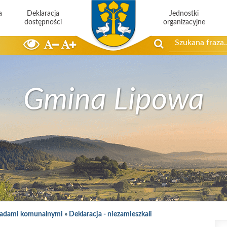
a
Deklaracja
Jednostki
dostępności
organizacyjne
Szukaj
Gmina Lipowa
padami komunalnymi
»
Deklaracja - niezamieszkali