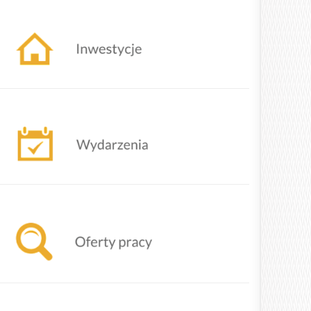
ziałania urzędu
adchodzące wydarzenia
ferty powiatowego urzędu pracy w Żywcu
TRANSMISJA OBRAD SESJI RADY GMINY