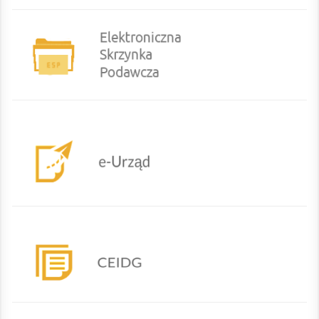
eurzad
CEIDG